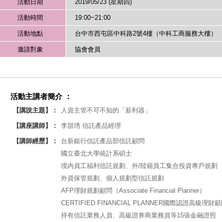
活動日期
2019/05/23 (星期四)
活動時間
19:00~21:00
活動地點
台中市西屯區中科路2號4樓（中科工商服務大樓）
邀請對象
協會會員
活動主講者簡介 ：
【講說主題】：
人資主管不可不知的「薪利器」
【講座講師】：
李甜琇 信託產品經理
【講師經歷】：
台新銀行信託產品部信託顧問
國立臺北大學統計系碩士
境內員工福利信託規劃、外/陸籍員工集合投資專戶規劃
外資保管規劃、個人規劃型信託規劃
AFP理財規劃顧問（Associate Financial Planner）
CERTIFIED FINANCIAL PLANNER國際認證高級理財
持有信託業務人員、高級證券商業務員等15張金融證照