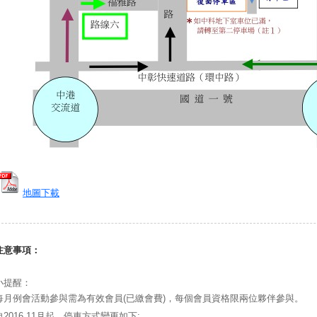
地圖下載
注意事項：
小提醒：
每月例會活動參與需為有效會員(已繳會費)，每個會員資格限兩位夥伴參與。
自2016.11月起，停車方式變更如下: