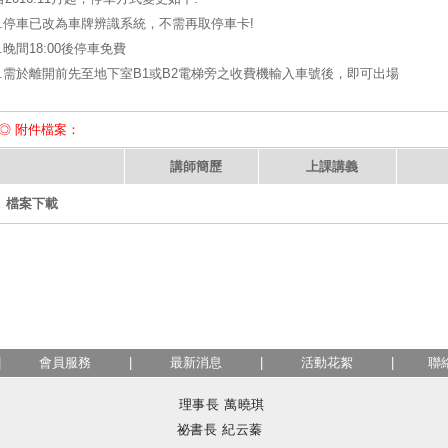
1.停車已改為車牌辨識系統，不需再取停車卡!
2.晚間18:00後停車免費
3.需於離開前先至地下室B1或B2電梯旁之收費機輸入車號後，即可出場
◎ 附件檔案：
講師簡歷
上課講義
檔案下載
|
會員服務
|
最新消息
|
活動花絮
|
聯
理事長 萬曉琪
祕書長 紀云蓁