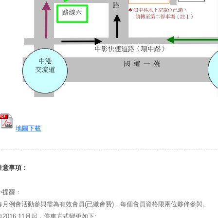
地圖下載
注意事項：
小提醒：
每月例會活動參與需為有效會員(已繳會費)，每個會員資格限兩位夥伴參與。
自2016.11月起，停車方式變更如下: