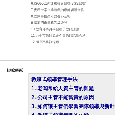
6.ISO9001內部稽核員認證(SGS認證)
7.麥巨卡索企業遊戲治療師認證合格
8.國家專技高考營養師合格
9.國家門市服務乙級證照
10.教育部終身學習種子教師認證
11.台中市講師協會企業講師認證合格
12.NLP專業執行師
【講座綱要】：
教練式領導管理手法
1.老闆常給人資主管的難題
2.公司主管不能當責的原因
3.如何讓主管們學習團隊領導與新