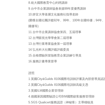
8.統大國際教育中心約聘講師
9.台中市企業講師協會表揚99年度優秀講師
10.靜宜大學基層文化服務社指導老師
(榮獲全國社團評鑑92年、99年、100年全國特優；94年、
國優等)
11.台中市企業講師協會第四、五屆理事
12.台灣眼視光學學會第二屆理事
13.台灣行業專業協會第一屆理事
14.弘光科大社團評鑑評鑑委員
15.合格體驗與冒險教育企業訓練引導員
16.服務計畫專業督導
證照
1.英國City&Guilds 8106國際培訓師評審及內部督導員認
2.英國City&Guilds 8106國際培訓師高級文憑
3.英國ILM國際企業管理師
4.德國萊因國際驗證公司BIM國際顧客服務管理師
5.SGS Qualicert服務認證（神秘客）主導稽核員