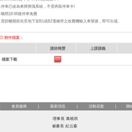
1.停車已改為車牌辨識系統，不需再取停車卡!
2.晚間18:00後停車免費
3.需於離開前先至地下室B1或B2電梯旁之收費機輸入車號後，即可出場。
◎ 附件檔案：
講師簡歷
上課講義
檔案下載
|
會員服務
|
最新消息
|
活動花絮
|
聯
理事長 萬曉琪
祕書長 紀云蓁