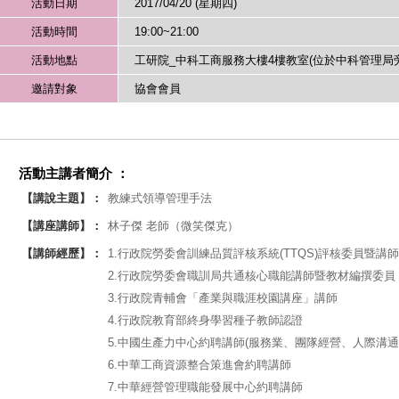
活動日期
2017/04/20 (星期四)
活動時間
19:00~21:00
活動地點
工研院_中科工商服務大樓4樓教室(位於中科管理局旁
邀請對象
協會會員
活動主講者簡介 ：
【講說主題】：
教練式領導管理手法
【講座講師】：
林子傑 老師（微笑傑克）
【講師經歷】：
1.行政院勞委會訓練品質評核系統(TTQS)評核委員暨講師
2.行政院勞委會職訓局共通核心職能講師暨教材編撰委員
3.行政院青輔會「產業與職涯校園講座」講師
4.行政院教育部終身學習種子教師認證
5.中國生產力中心約聘講師(服務業、團隊經營、人際溝通
6.中華工商資源整合策進會約聘講師
7.中華經營管理職能發展中心約聘講師