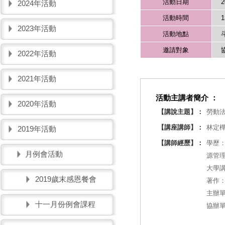
活動日期
2
2024年活動
活動時間
1
2023年活動
活動地點
邀請對象
2022年活動
2021年活動
活動主講者簡介 ：
2020年活動
【講說主題】：
勞動法
【講座講師】：
林定
2019年活動
【講師經歷】：
學歷
月例會活動
源管
大學
2019歲末感恩餐會
著作：
主辦
十一月份例會課程
協辦