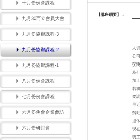
十月份例會課程
【講座綱要】：
九月30而立會員大會
九月份協辦課程-3
人
九月份協辦課程-2
公
勞
九月份協辦課程-1
為
加
八月份例會課程
若
七月份例會課程
要
最
六月份例會企業參訪
勞
退
六月份研討會
現
勞