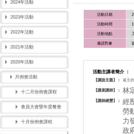
2024年活動
活動日期
2
2023年活動
活動時間
1
2022年活動
活動地點
邀請對象
2021年活動
2020年活動
活動主講者簡介 ：
月例會活動
【講說主題】：
雇主
林
【講座講師】：
十二月份例會課程
經
【講師經歷】：
會員大會暨年度餐會
勞
力
十月份例會課程
政