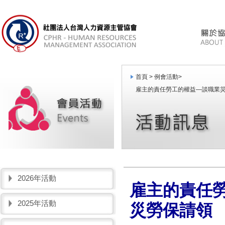
首頁 >
例會活動
>
雇主的責任勞工的權益—談職業
2026年活動
雇主的責任
2025年活動
災勞保請領