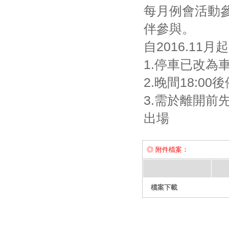
每月例會活動
伴參與。
自2016.11
1.停車已改為
2.晚間18:0
3.需於離開前
出場
◎ 附件檔案：
檔案下載