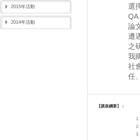
選
2015年活動
Q
2014年活動
論文
遭
之
我
社
任
【講座綱要】：
1
2
3