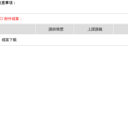
注意事項：
◎ 附件檔案：
講師簡歷
上課講義
檔案下載