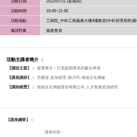
活動日期
2022/07/21 (星期四)
活動時間
19:00~21:00
活動地點
工研院_中科工商服務大樓4樓教室(中科管理局旁)臺
邀請對象
協會會員
活動主講者簡介 ：
【講說主題】：
虛實整合！打造點閱率高的數位學習
【講座講師】：
范雁淩 資深經理 浪LIVE-旭瑞文化傳媒
【講師經歷】：
旭瑞文化傳媒股份有限公司 人才發展資深經理
【講座綱要】：
講座內容：