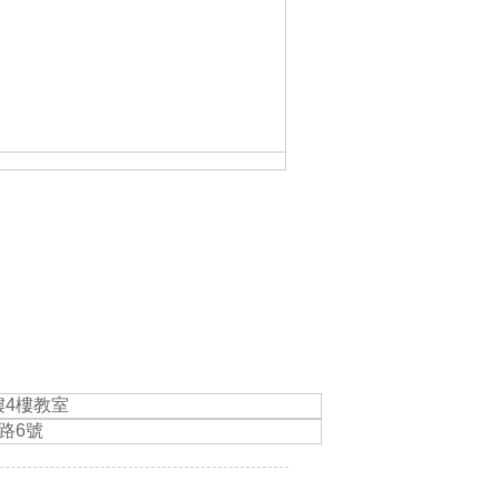
樓
4
樓教室
路6號