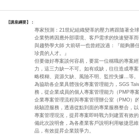
【講座綱要】：
專家預測：21世紀組織變革的壓力將跟隨著全球
企業勢將因應外部環境、客戶需求的快速變革而
與趨勢學大師 大前研一也曾經說過：『能夠勝
珍貴的人才。』
但要做好專案談何容易，要當一位稱職的專案經
力，這三力缺一不可。如有或缺，往往造成專案
略模糊、資源欠缺、風險不明、監控失據…等。
為協助各企業具體強化專案管理能力，SGS Ta
務，從企業成員的個人專案管理能力（PMP專
企業專案管理流程與專案管理辦公室（PMO）的建
統驗證服務，透過從點到面的專業服務整合，以
專案管理現況，提昇專案即時戰力到建置有效的專案
備此次說明會，為各產業客戶說明利用敏捷思維
品，有效提昇企業競爭力。