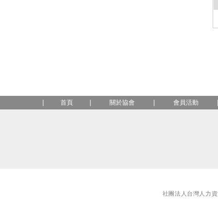
|
首頁
|
關於協會
|
會員活動
社團法人台灣人力資源主管協會