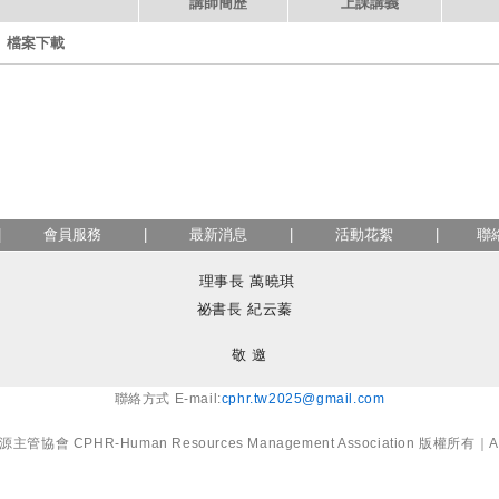
講師簡歷
上課講義
檔案下載
|
會員服務
|
最新消息
|
活動花絮
|
聯
理事長 萬曉琪
祕書長 紀云蓁
敬 邀
聯絡方式 E-mail:
cphr.tw2025@gmail.com
 CPHR-Human Resources Management Association 版權所有｜All R