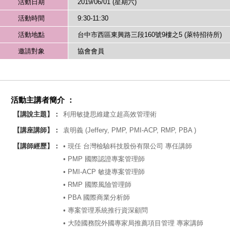
活動日期
2019/06/01 (星期六)
活動時間
9:30-11:30
活動地點
台中市西區東興路三段160號9樓之5 (萊特招待所)
邀請對象
協會會員
活動主講者簡介 ：
【講說主題】：
利用敏捷思維建立超高效管理術
【講座講師】：
袁明義 (Jeffery, PMP, PMI-ACP, RMP, PBA )
【講師經歷】：
• 現任 台灣檢驗科技股份有限公司 專任講師
• PMP 國際認證專案管理師
• PMI-ACP 敏捷專案管理師
• RMP 國際風險管理師
• PBA 國際商業分析師
• 專案管理系統推行資深顧問
• 大陸國務院外國專家局推薦項目管理 專家講師