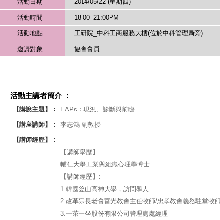
活動日期
2014/05/22 (星期四)
活動時間
18:00–21:00PM
活動地點
工研院_中科工商服務大樓(位於中科管理局旁)
邀請對象
協會會員
活動主講者簡介 ：
【講說主題】：
EAPs：現況、診斷與前瞻
【講座講師】：
李志鴻 副教授
【講師經歷】：
【講師學歷】:
輔仁大學工業與組織心理學博士
【講師經歷】:
1.韓國釜山高神大學，訪問學人
2.改革宗長老會富光教會主任牧師/忠孝教會義務駐堂牧師
3.一茶一坐股份有限公司管理處處經理