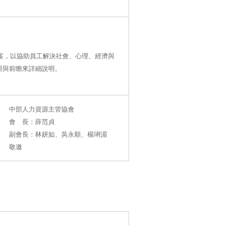
方案，以協助員工解決社會、心理、經濟與
斷與前瞻來詳細說明。
中部人力資源主管協會
會 長：薛范貞
副會長：林妍如、吳永順、楊琍湄
敬邀