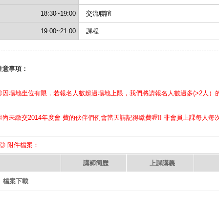
18:30~19:00
交流聯誼
19:00~21:00
課程
注意事項：
◎因場地坐位有限，若報名人數超過場地上限，我們將請報名人數過多(>2人）
◎尚未繳交2014年度會 費的伙伴們例會當天請記得繳費喔!! 非會員上課每人每次
◎ 附件檔案：
講師簡歷
上課講義
檔案下載