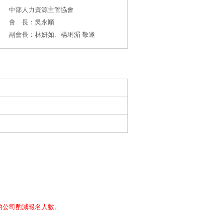
中部人力資源主管協會
會 長：吳永順
副會長：林妍如、楊琍湄 敬邀
的公司酌減報名人數。