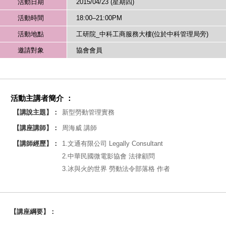
活動日期
2015/04/23 (星期四)
活動時間
18:00–21:00PM
活動地點
工研院_中科工商服務大樓(位於中科管理局旁)
邀請對象
協會會員
活動主講者簡介 ：
【講說主題】：
新型勞動管理實務
【講座講師】：
周海威 講師
【講師經歷】：
1.文通有限公司 Legally Consultant
2.中華民國微電影協會 法律顧問
3.冰與火的世界 勞動法令部落格 作者
【講座綱要】：