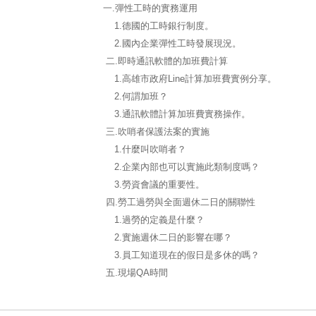
一.彈性工時的實務運用
1.德國的工時銀行制度。
2.國內企業彈性工時發展現況。
二.即時通訊軟體的加班費計算
1.高雄市政府Line計算加班費實例分享。
2.何謂加班？
3.通訊軟體計算加班費實務操作。
三.吹哨者保護法案的實施
1.什麼叫吹哨者？
2.企業內部也可以實施此類制度嗎？
3.勞資會議的重要性。
四.勞工過勞與全面週休二日的關聯性
1.過勞的定義是什麼？
2.實施週休二日的影響在哪？
3.員工知道現在的假日是多休的嗎？
五.現場QA時間