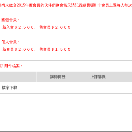
◎尚未繳交2015年度會費的伙伴們例會當天請記得繳費喔!! 非會員上課每人每次
＊團體會員：
新入會＄２,５００、 舊會員＄２,０００
＊個人會員：
新會員＄２,０００、 舊會員＄１,５００
◎ 附件檔案：
講師簡歷
上課講義
檔案下載